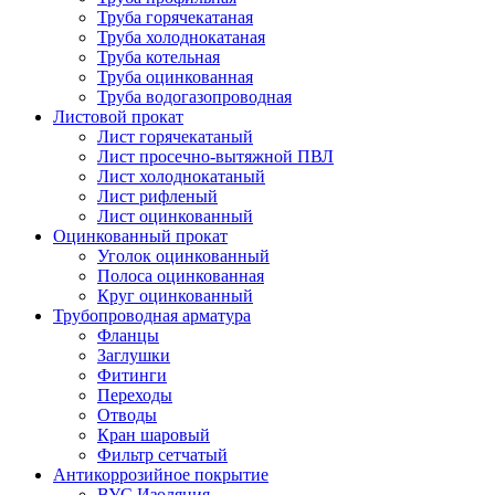
Труба горячекатаная
Труба холоднокатаная
Труба котельная
Труба оцинкованная
Труба водогазопроводная
Листовой прокат
Лист горячекатаный
Лист просечно-вытяжной ПВЛ
Лист холоднокатаный
Лист рифленый
Лист оцинкованный
Оцинкованный прокат
Уголок оцинкованный
Полоса оцинкованная
Круг оцинкованный
Трубопроводная арматура
Фланцы
Заглушки
Фитинги
Переходы
Отводы
Кран шаровый
Фильтр сетчатый
Антикоррозийное покрытие
ВУС Изоляция