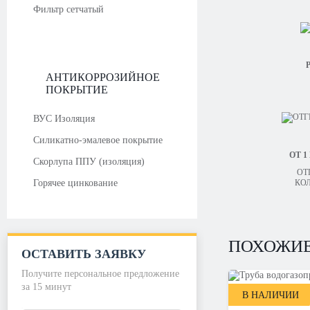
Фильтр сетчатый
Р
АНТИКОРРОЗИЙНОЕ
ПОКРЫТИЕ
ВУС Изоляция
Силикатно-эмалевое покрытие
ОТ 1
Скорлупа ППУ (изоляция)
ОТ
Горячее цинкование
КО
ПОХОЖИЕ
ОСТАВИТЬ ЗАЯВКУ
Получите персональное предложение
за 15 минут
В НАЛИЧИИ