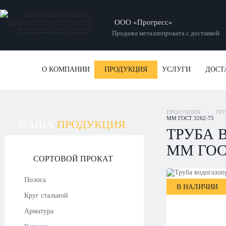
ООО «Прогресс»
Продажа металлопроката с доставкой
О КОМПАНИИ
ПРОДУКЦИЯ
УСЛУГИ
ДОСТ
ПРОДУКЦИЯ
>
ТР
ММ ГОСТ 3262-75
НАША
ПРОДУКЦИЯ
ТРУБА 
ММ ГОСТ
СОРТОВОЙ ПРОКАТ
Полоса
В НАЛИЧИИ
Круг стальной
Арматура